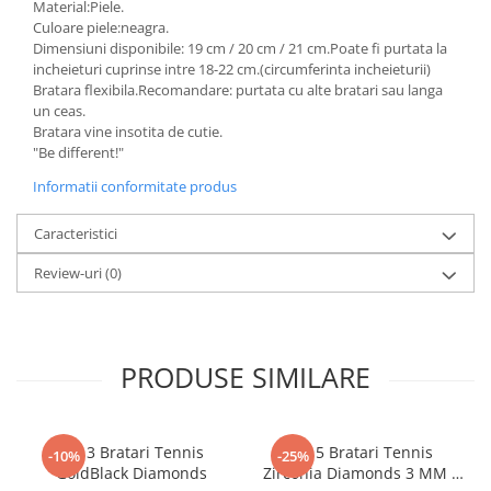
Material:Piele.
Culoare piele:neagra.
Dimensiuni disponibile: 19 cm / 20 cm / 21 cm.Poate fi purtata la
incheieturi cuprinse intre 18-22 cm.(circumferinta incheieturii)
Bratara flexibila.Recomandare: purtata cu alte bratari sau langa
un ceas.
Bratara vine insotita de cutie.
"Be different!"
Informatii conformitate produs
Caracteristici
Review-uri
(0)
PRODUSE SIMILARE
Set 3 Bratari Tennis
Set 5 Bratari Tennis
-10%
-25%
GoldBlack Diamonds
Zirconia Diamonds 3 MM /