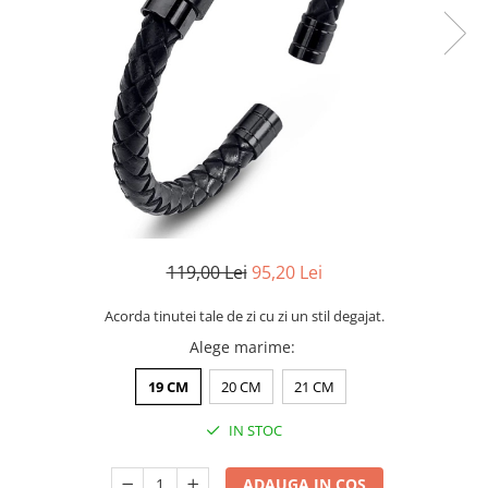
CERCEI
CEASURI DAMA
119,00 Lei
95,20 Lei
Acorda tinutei tale de zi cu zi un stil degajat.
Alege marime
:
19 CM
20 CM
21 CM
IN STOC
ADAUGA IN COS