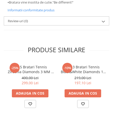
⦁Bratara vine insotita de cutie."Be different!"
Informatii conformitate produs
Review-uri
(0)
PRODUSE SIMILARE
Set 5 Bratari Tennis
Set 3 Bratari Tennis
-25%
-10%
Zirconia Diamonds 3 MM /
Black&White Diamonds 19
19.5 CM
CM
400,00 Lei
219,00 Lei
299,00 Lei
197,10 Lei
ADAUGA IN COS
ADAUGA IN COS