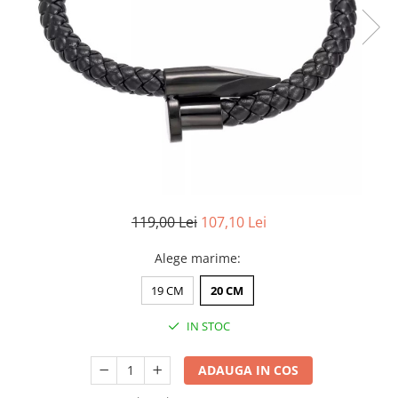
CERCEI
CEASURI DAMA
119,00 Lei
107,10 Lei
Alege marime
:
19 CM
20 CM
IN STOC
ADAUGA IN COS