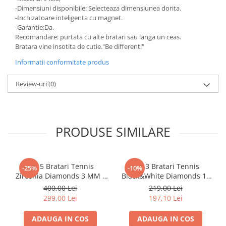
-Dimensiuni disponibile: Selecteaza dimensiunea dorita.
-Inchizatoare inteligenta cu magnet.
-Garantie:Da.
Recomandare: purtata cu alte bratari sau langa un ceas.
Bratara vine insotita de cutie."Be different!"
Informatii conformitate produs
Review-uri
(0)
PRODUSE SIMILARE
Set 5 Bratari Tennis
Set 3 Bratari Tennis
-25%
-10%
Zirconia Diamonds 3 MM /
Black&White Diamonds 19
19.5 CM
CM
400,00 Lei
219,00 Lei
299,00 Lei
197,10 Lei
ADAUGA IN COS
ADAUGA IN COS