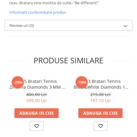
ceas.-Bratara vine insotita de cutie.-"Be different!"
Informatii conformitate produs
Review-uri
(0)
PRODUSE SIMILARE
Set 5 Bratari Tennis
Set 3 Bratari Tennis
-25%
-10%
Zirconia Diamonds 3 MM /
Black&White Diamonds 19
19.5 CM
CM
400,00 Lei
219,00 Lei
299,00 Lei
197,10 Lei
ADAUGA IN COS
ADAUGA IN COS