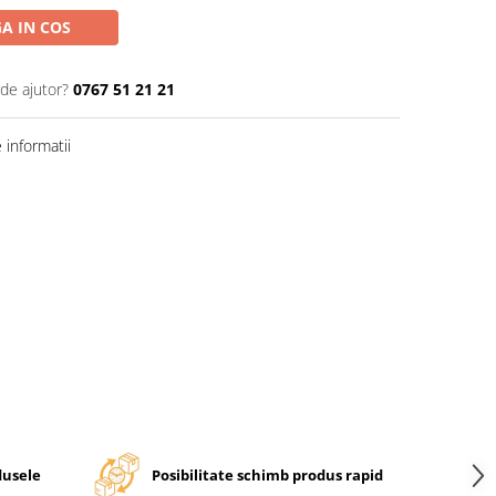
A IN COS
 de ajutor?
0767 51 21 21
informatii
dusele
Posibilitate schimb produs rapid