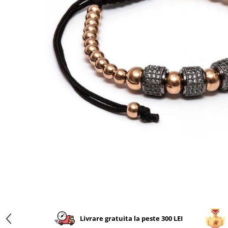
CERCEI
CEASURI DAMA
Livrare gratuita la peste 300 LEI