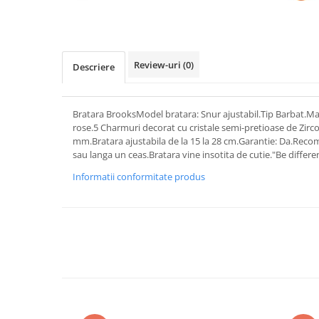
Review-uri
(0)
Descriere
Bratara BrooksModel bratara: Snur ajustabil.Tip Barbat.Mate
rose.5 Charmuri decorat cu cristale semi-pretioase de Zirco
mm.Bratara ajustabila de la 15 la 28 cm.Garantie: Da.Recom
sau langa un ceas.Bratara vine insotita de cutie."Be differen
Informatii conformitate produs