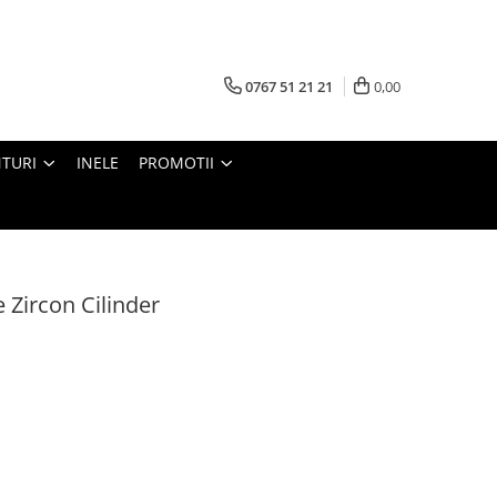
0767 51 21 21
0,00
TURI
INELE
PROMOTII
 Zircon Cilinder