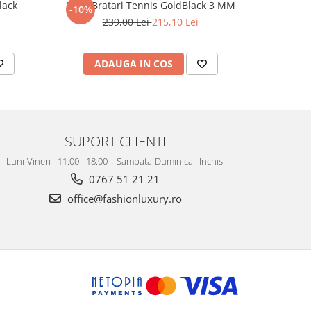
lack
Set 3 Bratari Tennis GoldBlack 3 MM
Set Lant-B
-10%
-31%
239,00 Lei
215,10 Lei
4
ADAUGA IN COS
AD
SUPORT CLIENTI
Luni-Vineri - 11:00 - 18:00 | Sambata-Duminica : Inchis.
0767 51 21 21
office@fashionluxury.ro