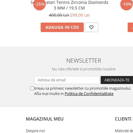
Set 5 Bratari Tennis Zirconia Diamonds
Set 
-25%
-10%
3 MM / 19.5 CM
400,00 Lei
299,00 Lei
ADAUGA IN COS
NEWSLETTER
Nu rata ofertele si promotiile noastre
Vreau sa primesc newsletter cu promotiile magazinului.
Afla mai multe in
Politica de Confidentialitate
MAGAZINUL MEU
CLIENTI
Despre noi
Metode de