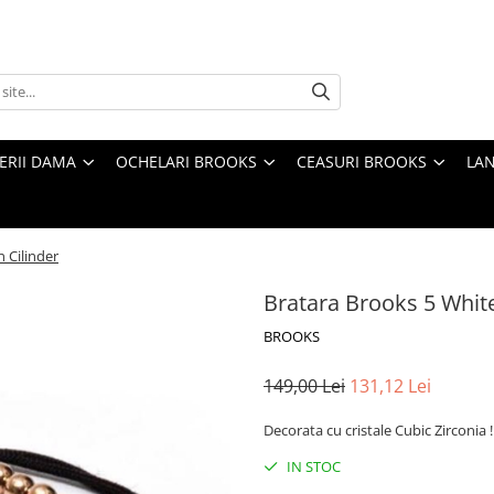
TERII DAMA
OCHELARI BROOKS
CEASURI BROOKS
LAN
 Cilinder
Bratara Brooks 5 White
BROOKS
149,00 Lei
131,12 Lei
Decorata cu cristale Cubic Zirconia !
IN STOC