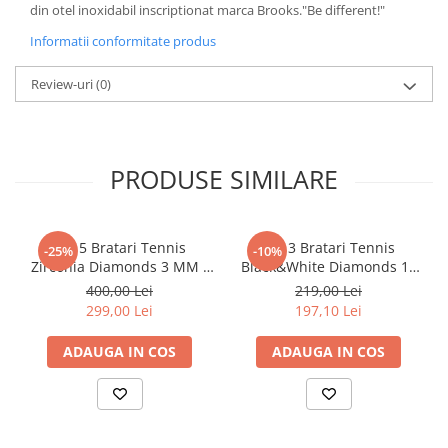
din otel inoxidabil inscriptionat marca Brooks."Be different!"
Informatii conformitate produs
Review-uri
(0)
PRODUSE SIMILARE
Set 5 Bratari Tennis
Set 3 Bratari Tennis
-25%
-10%
Zirconia Diamonds 3 MM /
Black&White Diamonds 19
19.5 CM
CM
400,00 Lei
219,00 Lei
299,00 Lei
197,10 Lei
ADAUGA IN COS
ADAUGA IN COS