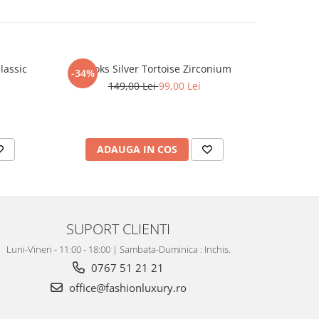
lassic
Brooks Silver Tortoise Zirconium
Inel Dama
-34%
149,00 Lei
99,00 Lei
ADAUGA IN COS
V
SUPORT CLIENTI
Luni-Vineri - 11:00 - 18:00 | Sambata-Duminica : Inchis.
0767 51 21 21
office@fashionluxury.ro