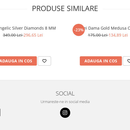
PRODUSE SIMILARE
ngelic Silver Diamonds 8 MM
Cercei Dama Gold Medusa C
-23%
349,00 Lei
296,65 Lei
175,00 Lei
134,89 Lei
ADAUGA IN COS
ADAUGA IN COS
SOCIAL
Urmareste-ne in social media