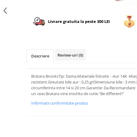
Livrare gratuita la peste 300 LEI
Review-uri
(0)
Descriere
Bratara BrooksTip: Dama.Materiale folosite : -Aur 14K -Marg
rezistent.Greutate bile aur : 0,25 grDimensiune bile : 3 mm.
circumferinta intre 14 si 20 cm.Garantie: Da.Recomandare: 
un ceas.Bratara vine insotita de cutie."Be different!"
Informatii conformitate produs