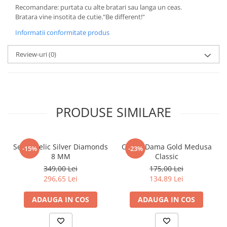
Recomandare: purtata cu alte bratari sau langa un ceas.
Bratara vine insotita de cutie."Be different!"
Informatii conformitate produs
Review-uri
(0)
PRODUSE SIMILARE
Set Angelic Silver Diamonds
Cercei Dama Gold Medusa
-15%
-23%
8 MM
Classic
349,00 Lei
175,00 Lei
296,65 Lei
134,89 Lei
ADAUGA IN COS
ADAUGA IN COS