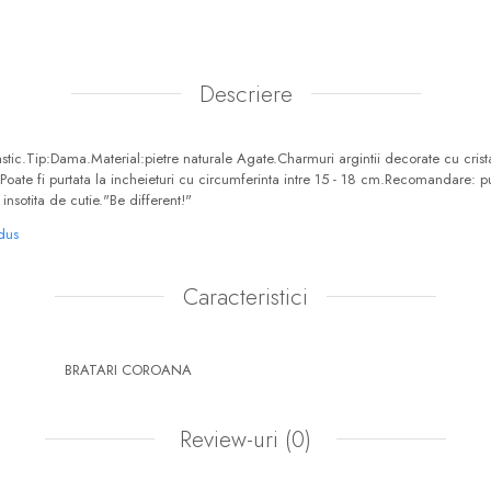
Descriere
stic.Tip:Dama.Material:pietre naturale Agate.Charmuri argintii decorate cu crist
ate fi purtata la incheieturi cu circumferinta intre 15 - 18 cm.Recomandare: pur
insotita de cutie."Be different!"
odus
Caracteristici
BRATARI COROANA
Review-uri
(0)