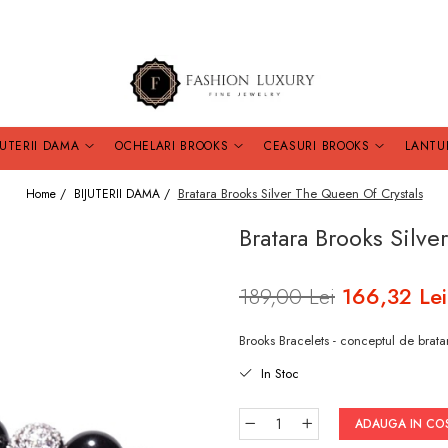
JUTERII DAMA
OCHELARI BROOKS
CEASURI BROOKS
LANTU
Bratara Brooks Silver The Queen Of Crystals
Home /
BIJUTERII DAMA /
Bratara Brooks Silv
189,00 Lei
166,32 Lei
Brooks Bracelets - conceptul de bratar
In Stoc
ADAUGA IN CO