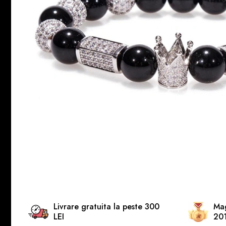
INELE ARGINT
INELE DAMA
CERCEI
CEASURI DAMA
Livrare gratuita la peste 300
Mag
LEI
20