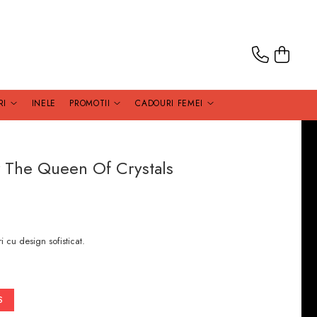
RI
INELE
PROMOTII
CADOURI FEMEI
er The Queen Of Crystals
i cu design sofisticat.
S