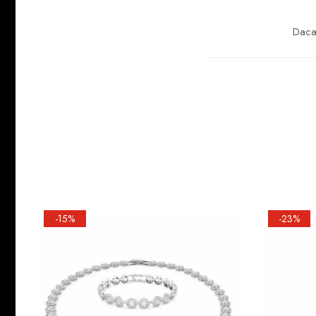
Daca 
-15%
-23%