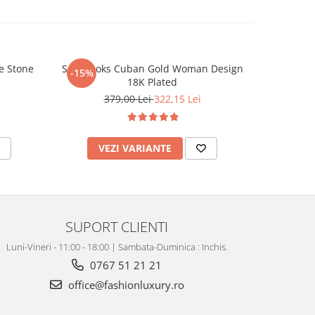
e Stone
Set Brooks Cuban Gold Woman Design
Bratara
-15%
18K Plated
379,00 Lei
322,15 Lei
VEZI VARIANTE
V
SUPORT CLIENTI
Luni-Vineri - 11:00 - 18:00 | Sambata-Duminica : Inchis.
0767 51 21 21
office@fashionluxury.ro