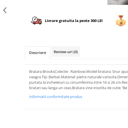
Livrare gratuita la peste 300 LEI
Review-uri
(0)
Descriere
Bratara BrooksColectie : Rainbow.Model bratara: Snur ajust
neagra.Tip: Barbat.Material: pietre naturale variscite.Dime
purtata la incheieturi cu circumferinta intre 16 si 26 cm.R
bratari sau langa un ceas.Bratara vine insotita de cutie."Be 
Informatii conformitate produs