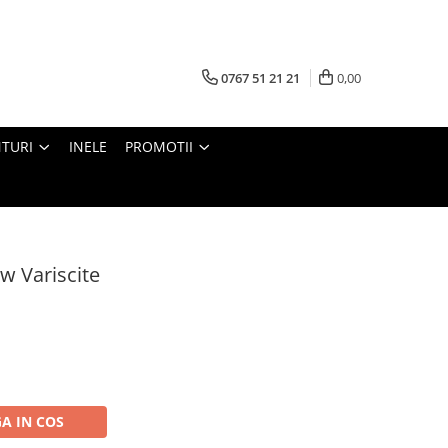
0767 51 21 21
0,00
TURI
INELE
PROMOTII
w Variscite
A IN COS