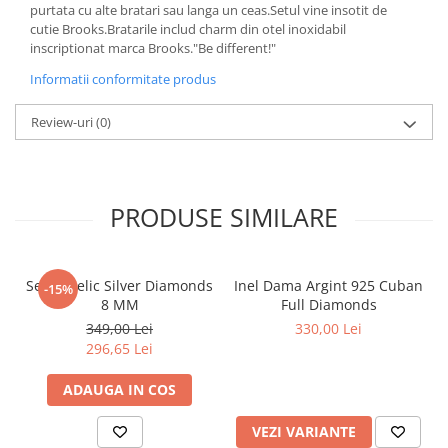
purtata cu alte bratari sau langa un ceas.Setul vine insotit de
cutie Brooks.Bratarile includ charm din otel inoxidabil
inscriptionat marca Brooks."Be different!"
Informatii conformitate produs
Review-uri
(0)
PRODUSE SIMILARE
Set Angelic Silver Diamonds
Inel Dama Argint 925 Cuban
-15%
8 MM
Full Diamonds
349,00 Lei
330,00 Lei
296,65 Lei
ADAUGA IN COS
VEZI VARIANTE