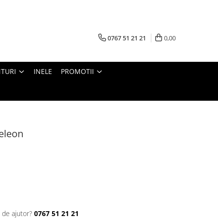
0767 51 21 21
0,00
TURI
INELE
PROMOTII
eleon
 de ajutor?
0767 51 21 21