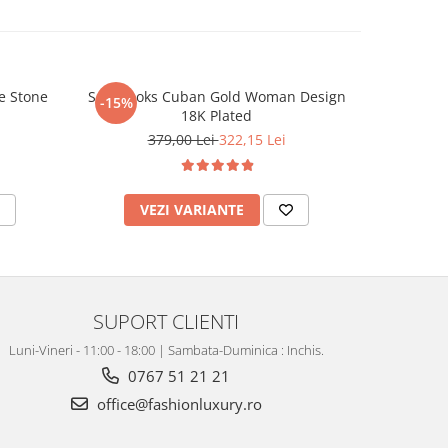
e Stone
Set Brooks Cuban Gold Woman Design
Bratara
-15%
18K Plated
379,00 Lei
322,15 Lei
VEZI VARIANTE
V
SUPORT CLIENTI
Luni-Vineri - 11:00 - 18:00 | Sambata-Duminica : Inchis.
0767 51 21 21
office@fashionluxury.ro