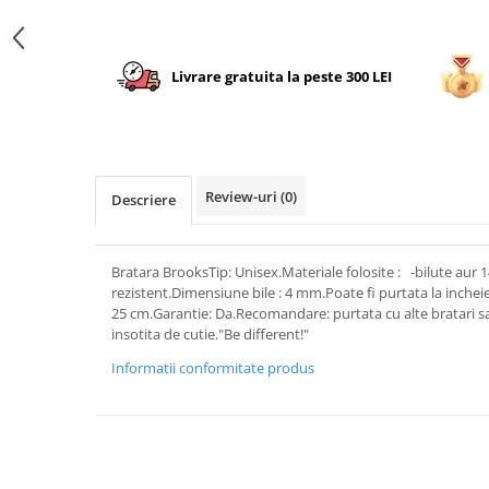
Livrare gratuita la peste 300 LEI
Review-uri
(0)
Descriere
Bratara BrooksTip: Unisex.Materiale folosite : -bilute aur 1
rezistent.Dimensiune bile : 4 mm.Poate fi purtata la incheie
25 cm.Garantie: Da.Recomandare: purtata cu alte bratari s
insotita de cutie."Be different!"
Informatii conformitate produs