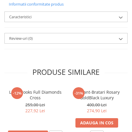
Informatii conformitate produs
Caracteristici
Review-uri
(0)
PRODUSE SIMILARE
Lant Brooks Full Diamonds
Set Lant-Bratari Rosary
-12%
-31%
Cross
GoldBlack Luxury
259,00 Lei
400,00 Lei
227,92 Lei
274,90 Lei
ADAUGA IN COS