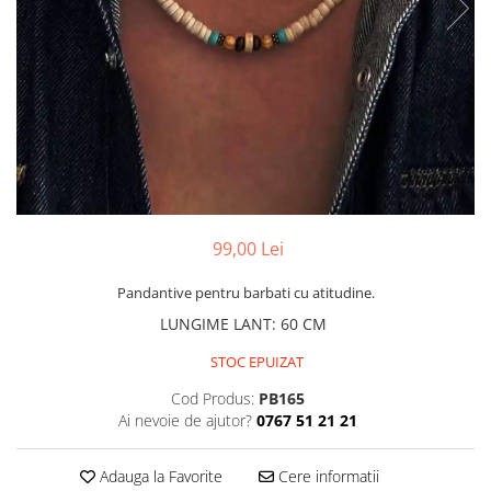
CERCEI
CEASURI DAMA
99,00 Lei
Pandantive pentru barbati cu atitudine.
LUNGIME LANT
:
60 CM
STOC EPUIZAT
Cod Produs:
PB165
Ai nevoie de ajutor?
0767 51 21 21
Adauga la Favorite
Cere informatii