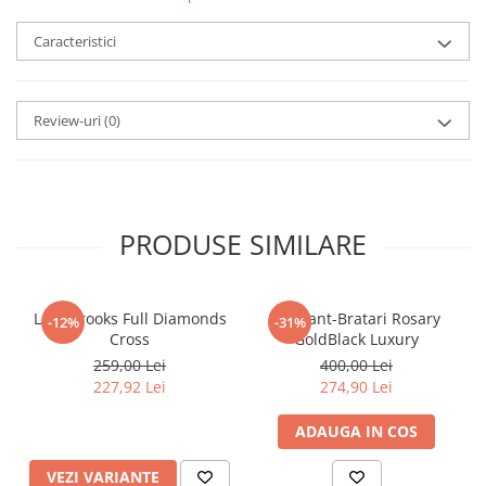
Caracteristici
Review-uri
(0)
PRODUSE SIMILARE
Lant Brooks Full Diamonds
Set Lant-Bratari Rosary
-12%
-31%
Cross
GoldBlack Luxury
259,00 Lei
400,00 Lei
227,92 Lei
274,90 Lei
ADAUGA IN COS
VEZI VARIANTE