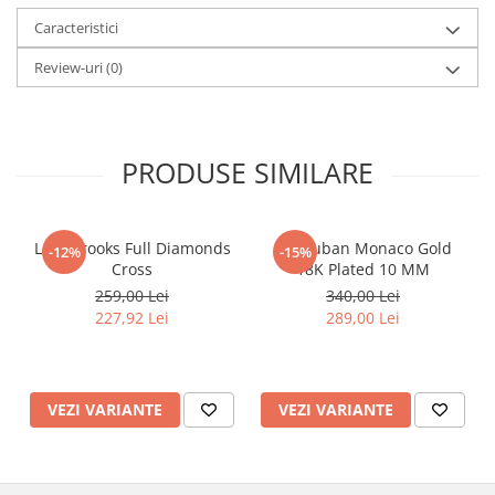
Caracteristici
Review-uri
(0)
PRODUSE SIMILARE
Lant Brooks Full Diamonds
Set Cuban Monaco Gold
-12%
-15%
Cross
18K Plated 10 MM
259,00 Lei
340,00 Lei
227,92 Lei
289,00 Lei
VEZI VARIANTE
VEZI VARIANTE