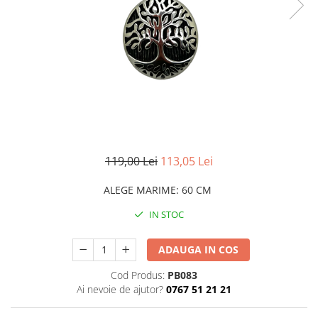
CERCEI
CEASURI DAMA
119,00 Lei
113,05 Lei
ALEGE MARIME
:
60 CM
IN STOC
ADAUGA IN COS
Cod Produs:
PB083
Ai nevoie de ajutor?
0767 51 21 21