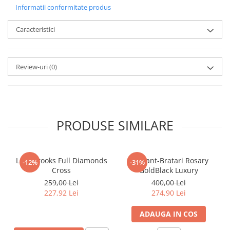
Informatii conformitate produs
Caracteristici
Review-uri
(0)
PRODUSE SIMILARE
Lant Brooks Full Diamonds
Set Lant-Bratari Rosary
-12%
-31%
Cross
GoldBlack Luxury
259,00 Lei
400,00 Lei
227,92 Lei
274,90 Lei
ADAUGA IN COS