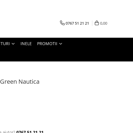
0767 51 21 21
0,00
TURI
INELE
PROMOTII
 Green Nautica
e ajutor?
0767 51 21 21