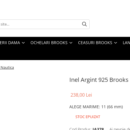
TERII DAMA
OCHELARI BROOKS
CEASURI BROOKS
LAN
 Nautica
Inel Argint 925 Brooks
238,00 Lei
ALEGE MARIME
:
11 (66 mm)
STOC EPUIZAT
Cod Produs:
IA378
Ai nevoie d