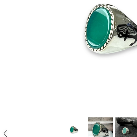
CERCEI
CEASURI DAMA