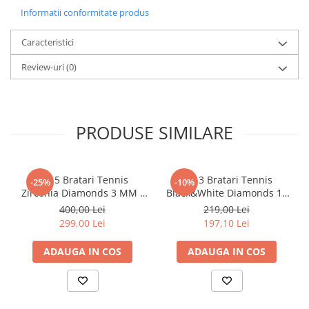
Informatii conformitate produs
Caracteristici
Review-uri
(0)
PRODUSE SIMILARE
Set 5 Bratari Tennis
Set 3 Bratari Tennis
-25%
-10%
Zirconia Diamonds 3 MM /
Black&White Diamonds 19
19.5 CM
CM
400,00 Lei
219,00 Lei
299,00 Lei
197,10 Lei
ADAUGA IN COS
ADAUGA IN COS