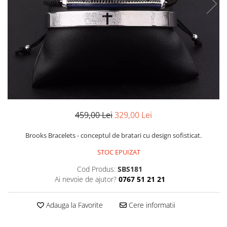
CERCEI
CEASURI DAMA
459,00 Lei
329,00 Lei
Brooks Bracelets - conceptul de bratari cu design sofisticat.
STOC EPUIZAT
Cod Produs:
SBS181
Ai nevoie de ajutor?
0767 51 21 21
Adauga la Favorite
Cere informatii