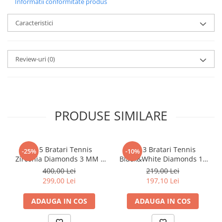
Informatii conformitate produs
Caracteristici
Review-uri
(0)
PRODUSE SIMILARE
Set 5 Bratari Tennis
Set 3 Bratari Tennis
-25%
-10%
Zirconia Diamonds 3 MM /
Black&White Diamonds 19
19.5 CM
CM
400,00 Lei
219,00 Lei
299,00 Lei
197,10 Lei
ADAUGA IN COS
ADAUGA IN COS