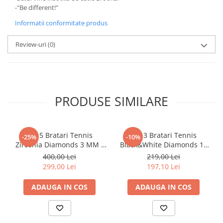
-"Be different!"
Informatii conformitate produs
Review-uri
(0)
PRODUSE SIMILARE
Set 5 Bratari Tennis
Set 3 Bratari Tennis
-25%
-10%
Zirconia Diamonds 3 MM /
Black&White Diamonds 19
19.5 CM
CM
400,00 Lei
219,00 Lei
299,00 Lei
197,10 Lei
ADAUGA IN COS
ADAUGA IN COS