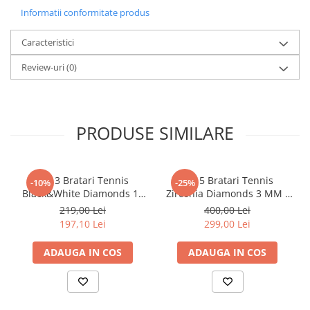
Informatii conformitate produs
Caracteristici
Review-uri
(0)
PRODUSE SIMILARE
Set 3 Bratari Tennis
Set 5 Bratari Tennis
-10%
-25%
Black&White Diamonds 19
Zirconia Diamonds 3 MM /
CM
19.5 CM
219,00 Lei
400,00 Lei
197,10 Lei
299,00 Lei
ADAUGA IN COS
ADAUGA IN COS