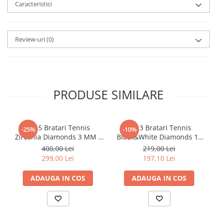
Caracteristici
Review-uri
(0)
PRODUSE SIMILARE
Set 5 Bratari Tennis
Set 3 Bratari Tennis
-25%
-10%
Zirconia Diamonds 3 MM /
Black&White Diamonds 19
19.5 CM
CM
400,00 Lei
219,00 Lei
299,00 Lei
197,10 Lei
ADAUGA IN COS
ADAUGA IN COS