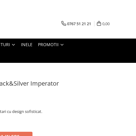
0767 51 21 21
0,00
TURI
INELE
PROMOTII
lack&Silver Imperator
ari cu design sofisticat.