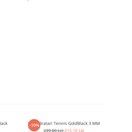
lack
Set 3 Bratari Tennis GoldBlack 3 MM
Set Lant-B
-10%
-31%
239,00 Lei
215,10 Lei
4