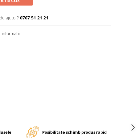
A IN COS
de ajutor?
0767 51 21 21
informatii
dusele
Posibilitate schimb produs rapid