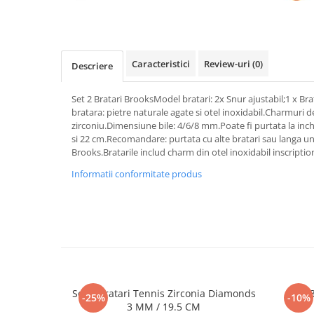
Caracteristici
Review-uri
(0)
Descriere
Set 2 Bratari BrooksModel bratari: 2x Snur ajustabil;1 x Bra
bratara: pietre naturale agate si otel inoxidabil.Charmuri d
zirconiu.Dimensiune bile: 4/6/8 mm.Poate fi purtata la inch
si 22 cm.Recomandare: purtata cu alte bratari sau langa un 
Brooks.Bratarile includ charm din otel inoxidabil inscripti
Informatii conformitate produs
Set 5 Bratari Tennis Zirconia Diamonds
Set 
-25%
-10%
3 MM / 19.5 CM