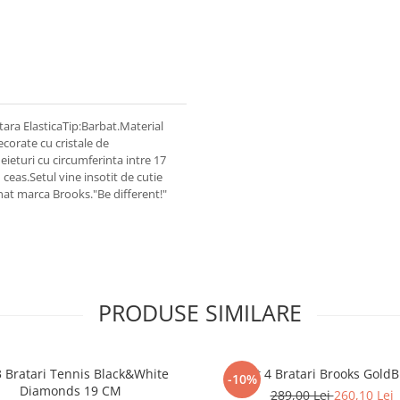
tara ElasticaTip:Barbat.Material
ecorate cu cristale de
eieturi cu circumferinta intre 17
ceas.Setul vine insotit de cutie
onat marca Brooks."Be different!"
PRODUSE SIMILARE
3 Bratari Tennis Black&White
Set 4 Bratari Brooks GoldB
-10%
Diamonds 19 CM
289,00 Lei
260,10 Lei