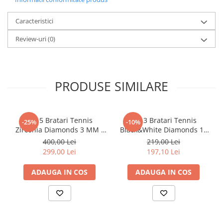
Caracteristici
Review-uri
(0)
PRODUSE SIMILARE
Set 5 Bratari Tennis
Set 3 Bratari Tennis
-25%
-10%
Zirconia Diamonds 3 MM /
Black&White Diamonds 19
19.5 CM
CM
400,00 Lei
219,00 Lei
299,00 Lei
197,10 Lei
ADAUGA IN COS
ADAUGA IN COS