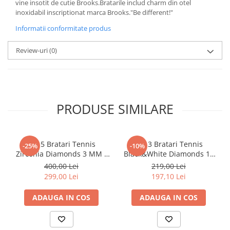
vine insotit de cutie Brooks.Bratarile includ charm din otel
inoxidabil inscriptionat marca Brooks."Be different!"
Informatii conformitate produs
Review-uri
(0)
PRODUSE SIMILARE
Set 5 Bratari Tennis
Set 3 Bratari Tennis
-25%
-10%
Zirconia Diamonds 3 MM /
Black&White Diamonds 19
19.5 CM
CM
400,00 Lei
219,00 Lei
299,00 Lei
197,10 Lei
ADAUGA IN COS
ADAUGA IN COS