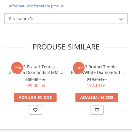
Informatii conformitate produs
Review-uri
(0)
PRODUSE SIMILARE
Set 5 Bratari Tennis
Set 3 Bratari Tennis
-25%
-10%
Zirconia Diamonds 3 MM /
Black&White Diamonds 19
19.5 CM
CM
400,00 Lei
219,00 Lei
299,00 Lei
197,10 Lei
ADAUGA IN COS
ADAUGA IN COS