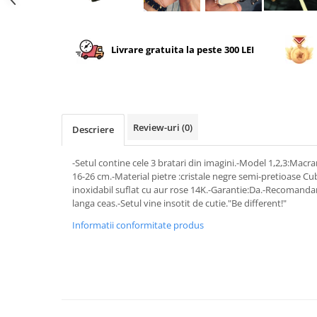
Livrare gratuita la peste 300 LEI
Review-uri
(0)
Descriere
-Setul contine cele 3 bratari din imagini.-Model 1,2,3:Macr
16-26 cm.-Material pietre :cristale negre semi-pretioase Cub
inoxidabil suflat cu aur rose 14K.-Garantie:Da.-Recomandare
langa ceas.-Setul vine insotit de cutie."Be different!"
Informatii conformitate produs