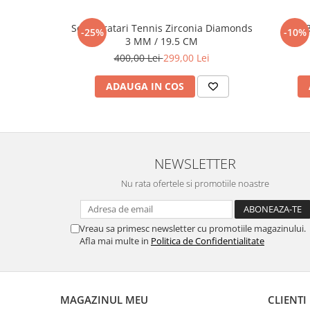
Set 5 Bratari Tennis Zirconia Diamonds
Set 
-25%
-10%
3 MM / 19.5 CM
400,00 Lei
299,00 Lei
ADAUGA IN COS
NEWSLETTER
Nu rata ofertele si promotiile noastre
Vreau sa primesc newsletter cu promotiile magazinului.
Afla mai multe in
Politica de Confidentialitate
MAGAZINUL MEU
CLIENTI