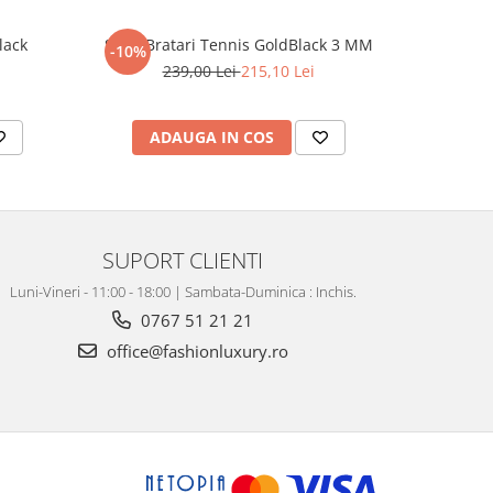
lack
Set 3 Bratari Tennis GoldBlack 3 MM
Set Lant-B
-10%
-31%
239,00 Lei
215,10 Lei
4
ADAUGA IN COS
AD
SUPORT CLIENTI
Luni-Vineri - 11:00 - 18:00 | Sambata-Duminica : Inchis.
0767 51 21 21
office@fashionluxury.ro