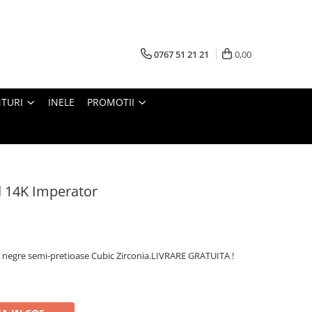
0767 51 21 21
0,00
TURI
INELE
PROMOTII
d 14K Imperator
le negre semi-pretioase Cubic Zirconia.LIVRARE GRATUITA !