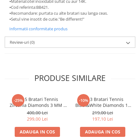
⦁Material:otel inoxidabil suflat cu aur 14K.
⦁Cod referinta:BB421.
⦁Recomandare: purtata cu alte bratari sau langa ceas.
⦁Setul vine insotit de cutie."Be different!"
Informatii conformitate produs
Review-uri
(0)
PRODUSE SIMILARE
Set 5 Bratari Tennis
Set 3 Bratari Tennis
-25%
-10%
Zirconia Diamonds 3 MM /
Black&White Diamonds 19
19.5 CM
CM
400,00 Lei
219,00 Lei
299,00 Lei
197,10 Lei
ADAUGA IN COS
ADAUGA IN COS