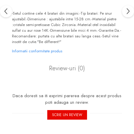
-Setul contine cele 4 bratari din imagini.-Tip bratari: Pe snur
ajustabil.-Dimeniune : ajustabile intre 15-28 cm.-Material pietre
:cristale semi-pretioase Cubic Zirconia.-Material:otel inoxidabil
suflat cu aur rose 14K.-Dimensiune bile mici:4 mm.-Garantie:Da.-
Recomandare: purtata cu alte bratari sau langa ceas.-Setul vine
insotit de cutie."Be different!"
Informatii conformitate produs
Review-uri
(0)
Daca doresti sa iti exprimi parerea despre acest produs
poti adauga un review.
SCRIE UN REVIEW