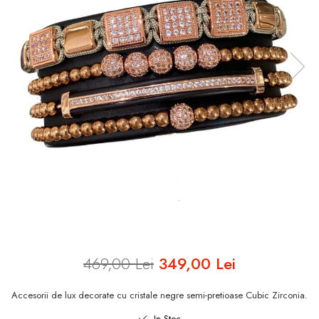
INELE ARGINT
INELE DAMA
CERCEI
CEASURI DAMA
469,00 Lei
349,00 Lei
Accesorii de lux decorate cu cristale negre semi-pretioase Cubic Zirconia.
In Stoc