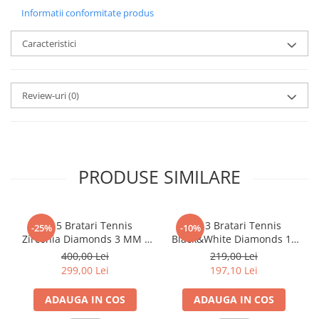
Informatii conformitate produs
Caracteristici
Review-uri
(0)
PRODUSE SIMILARE
Set 5 Bratari Tennis
Set 3 Bratari Tennis
-25%
-10%
Zirconia Diamonds 3 MM /
Black&White Diamonds 19
19.5 CM
CM
400,00 Lei
219,00 Lei
299,00 Lei
197,10 Lei
ADAUGA IN COS
ADAUGA IN COS