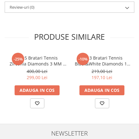
Review-uri
(0)
PRODUSE SIMILARE
Set 5 Bratari Tennis
Set 3 Bratari Tennis
-25%
-10%
Zirconia Diamonds 3 MM /
Black&White Diamonds 19
19.5 CM
CM
400,00 Lei
219,00 Lei
299,00 Lei
197,10 Lei
ADAUGA IN COS
ADAUGA IN COS
NEWSLETTER