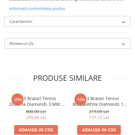
Informatii conformitate produs
Caracteristici
Review-uri
(0)
PRODUSE SIMILARE
Set 5 Bratari Tennis
Set 3 Bratari Tennis
-25%
-10%
Zirconia Diamonds 3 MM /
Black&White Diamonds 19
19.5 CM
CM
400,00 Lei
219,00 Lei
299,00 Lei
197,10 Lei
ADAUGA IN COS
ADAUGA IN COS