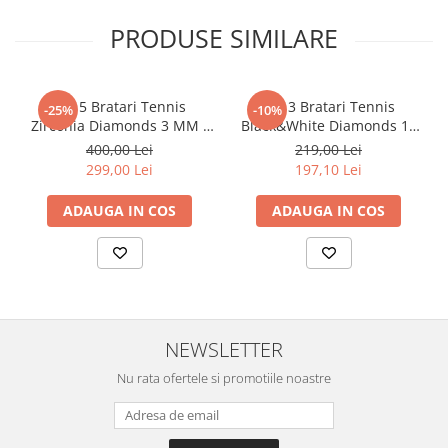
PRODUSE SIMILARE
Set 5 Bratari Tennis
Set 3 Bratari Tennis
-25%
-10%
Zirconia Diamonds 3 MM /
Black&White Diamonds 19
19.5 CM
CM
400,00 Lei
219,00 Lei
299,00 Lei
197,10 Lei
ADAUGA IN COS
ADAUGA IN COS
NEWSLETTER
Nu rata ofertele si promotiile noastre