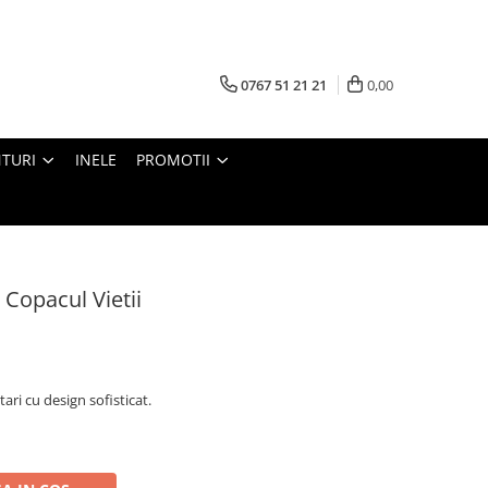
0767 51 21 21
0,00
TURI
INELE
PROMOTII
Copacul Vietii
ari cu design sofisticat.