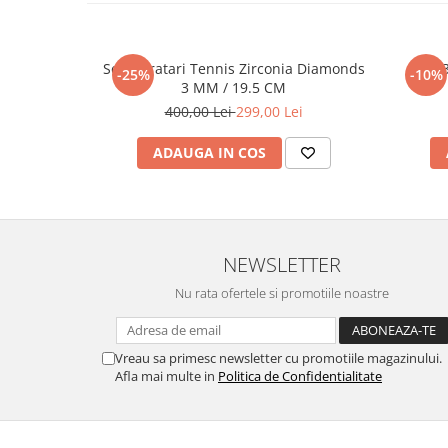
Set 5 Bratari Tennis Zirconia Diamonds
Set 
-25%
-10%
3 MM / 19.5 CM
400,00 Lei
299,00 Lei
ADAUGA IN COS
NEWSLETTER
Nu rata ofertele si promotiile noastre
Vreau sa primesc newsletter cu promotiile magazinului.
Afla mai multe in
Politica de Confidentialitate