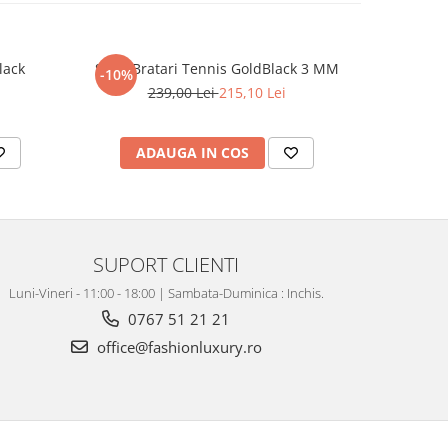
lack
Set 3 Bratari Tennis GoldBlack 3 MM
Set Lant-B
-10%
-31%
239,00 Lei
215,10 Lei
4
ADAUGA IN COS
AD
SUPORT CLIENTI
Luni-Vineri - 11:00 - 18:00 | Sambata-Duminica : Inchis.
0767 51 21 21
office@fashionluxury.ro