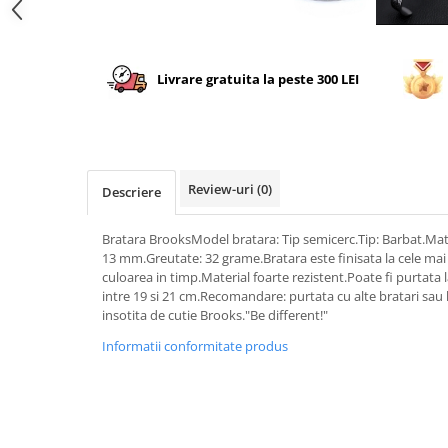
Livrare gratuita la peste 300 LEI
Review-uri
(0)
Descriere
Bratara BrooksModel bratara: Tip semicerc.Tip: Barbat.Mate
13 mm.Greutate: 32 grame.Bratara este finisata la cele mai 
culoarea in timp.Material foarte rezistent.Poate fi purtata 
intre 19 si 21 cm.Recomandare: purtata cu alte bratari sau
insotita de cutie Brooks."Be different!"
Informatii conformitate produs