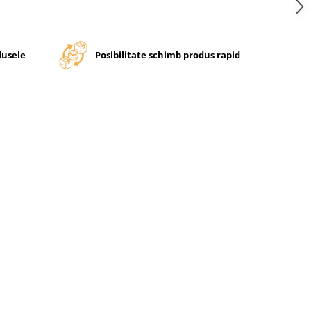
dusele
Posibilitate schimb produs rapid