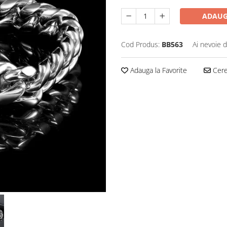
ADAUG
Cod Produs:
BB563
Ai nevoie d
Adauga la Favorite
Cere 