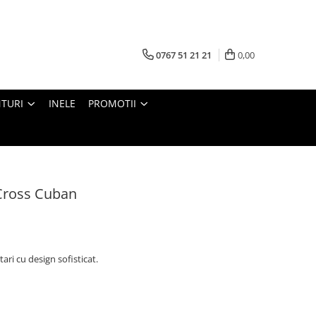
0767 51 21 21
0,00
TURI
INELE
PROMOTII
 Cross Cuban
ari cu design sofisticat.