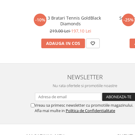
Set 3 Bratari Tennis GoldBlack
Set 5 B
-10%
-25%
Diamonds
219,00 Lei
197,10 Lei
ADAUGA IN COS
NEWSLETTER
Nu rata ofertele si promotiile noastre
Vreau sa primesc newsletter cu promotiile magazinului.
Afla mai multe in
Politica de Confidentialitate