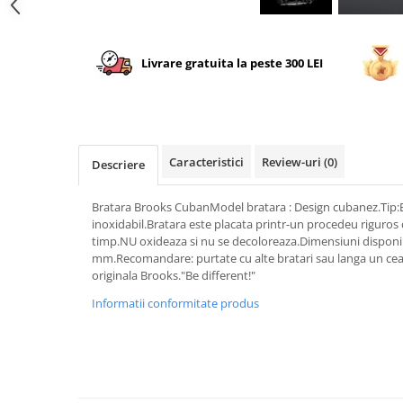
Livrare gratuita la peste 300 LEI
Caracteristici
Review-uri
(0)
Descriere
Bratara Brooks CubanModel bratara : Design cubanez.Tip:Ba
inoxidabil.Bratara este placata printr-un procedeu riguros 
timp.NU oxideaza si nu se decoloreaza.Dimensiuni disponibi
mm.Recomandare: purtate cu alte bratari sau langa un ceas
originala Brooks."Be different!"
Informatii conformitate produs