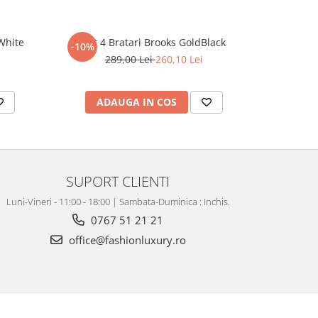
White
Set 4 Bratari Brooks GoldBlack
Set 3 Br
-10%
-10%
289,00 Lei
260,10 Lei
2
ADAUGA IN COS
AD
SUPORT CLIENTI
Luni-Vineri - 11:00 - 18:00 | Sambata-Duminica : Inchis.
0767 51 21 21
office@fashionluxury.ro