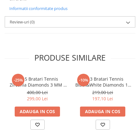
Informatii conformitate produs
Review-uri
(0)
PRODUSE SIMILARE
Set 5 Bratari Tennis
Set 3 Bratari Tennis
-25%
-10%
Zirconia Diamonds 3 MM /
Black&White Diamonds 19
19.5 CM
CM
400,00 Lei
219,00 Lei
299,00 Lei
197,10 Lei
ADAUGA IN COS
ADAUGA IN COS