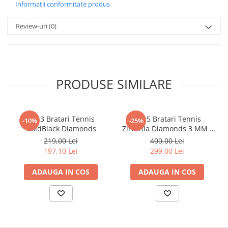
Informatii conformitate produs
Review-uri
(0)
PRODUSE SIMILARE
Set 3 Bratari Tennis
Set 5 Bratari Tennis
-10%
-25%
GoldBlack Diamonds
Zirconia Diamonds 3 MM /
19.5 CM
219,00 Lei
400,00 Lei
197,10 Lei
299,00 Lei
ADAUGA IN COS
ADAUGA IN COS