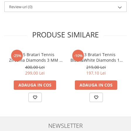
Review-uri
(0)
PRODUSE SIMILARE
Set 5 Bratari Tennis
Set 3 Bratari Tennis
-25%
-10%
Zirconia Diamonds 3 MM /
Black&White Diamonds 19
19.5 CM
CM
400,00 Lei
219,00 Lei
299,00 Lei
197,10 Lei
ADAUGA IN COS
ADAUGA IN COS
NEWSLETTER