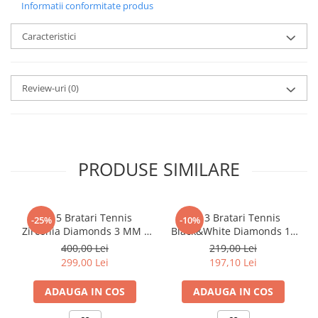
Informatii conformitate produs
Caracteristici
Review-uri
(0)
PRODUSE SIMILARE
Set 5 Bratari Tennis
Set 3 Bratari Tennis
-25%
-10%
Zirconia Diamonds 3 MM /
Black&White Diamonds 19
19.5 CM
CM
400,00 Lei
219,00 Lei
299,00 Lei
197,10 Lei
ADAUGA IN COS
ADAUGA IN COS