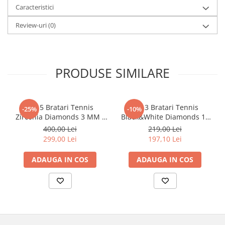
Caracteristici
Review-uri
(0)
PRODUSE SIMILARE
Set 5 Bratari Tennis
Set 3 Bratari Tennis
-25%
-10%
Zirconia Diamonds 3 MM /
Black&White Diamonds 19
19.5 CM
CM
400,00 Lei
219,00 Lei
299,00 Lei
197,10 Lei
ADAUGA IN COS
ADAUGA IN COS