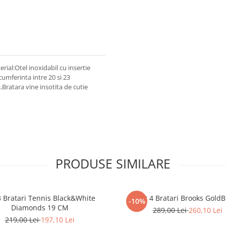
ial:Otel inoxidabil cu insertie
cumferinta intre 20 si 23
Bratara vine insotita de cutie
PRODUSE SIMILARE
3 Bratari Tennis Black&White
Set 4 Bratari Brooks GoldB
-10%
Diamonds 19 CM
289,00 Lei
260,10 Lei
219,00 Lei
197,10 Lei