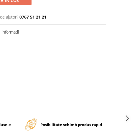
A IN COS
 de ajutor?
0767 51 21 21
informatii
dusele
Posibilitate schimb produs rapid