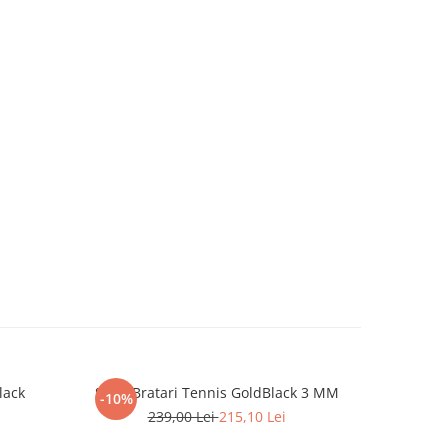
lack
Set 3 Bratari Tennis GoldBlack 3 MM
Set Lant-B
-10%
-31%
239,00 Lei
215,10 Lei
4