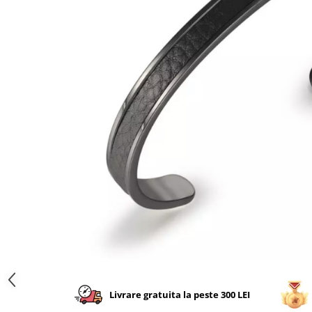
CERCEI
CEASURI DAMA
Livrare gratuita la peste 300 LEI