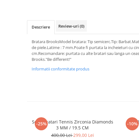
Review-uri
(0)
Descriere
Bratara BrooksModel bratara: Tip semicerc.Tip: Barbat.Mater
de piele.Latime : 7 mm.Poate fi purtata la incheieturi cu cir
cm.Recomandare: purtata cu alte bratari sau langa un ceas.
Brooks."Be different!"
Informatii conformitate produs
Set 5 Bratari Tennis Zirconia Diamonds
Set 
-25%
-10%
3 MM / 19.5 CM
400,00 Lei
299,00 Lei