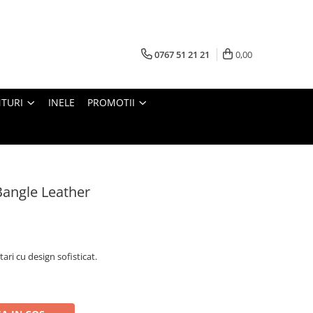
0767 51 21 21
0,00
TURI
INELE
PROMOTII
Bangle Leather
ari cu design sofisticat.