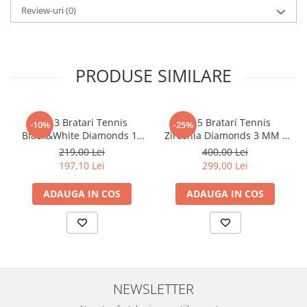
Review-uri
(0)
PRODUSE SIMILARE
Set 3 Bratari Tennis
Set 5 Bratari Tennis
-10%
-25%
Black&White Diamonds 19
Zirconia Diamonds 3 MM /
CM
19.5 CM
219,00 Lei
400,00 Lei
197,10 Lei
299,00 Lei
ADAUGA IN COS
ADAUGA IN COS
NEWSLETTER