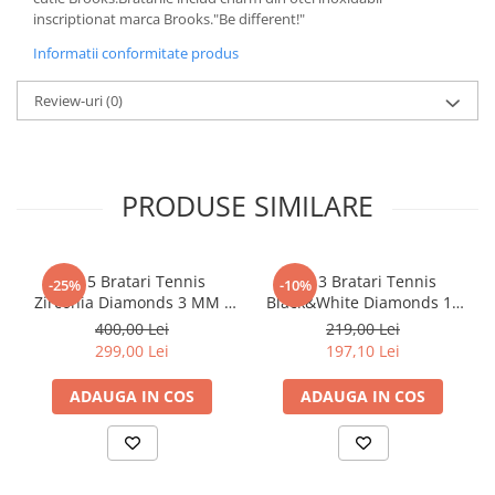
inscriptionat marca Brooks."Be different!"
Informatii conformitate produs
Review-uri
(0)
PRODUSE SIMILARE
Set 5 Bratari Tennis
Set 3 Bratari Tennis
-25%
-10%
Zirconia Diamonds 3 MM /
Black&White Diamonds 19
19.5 CM
CM
400,00 Lei
219,00 Lei
299,00 Lei
197,10 Lei
ADAUGA IN COS
ADAUGA IN COS