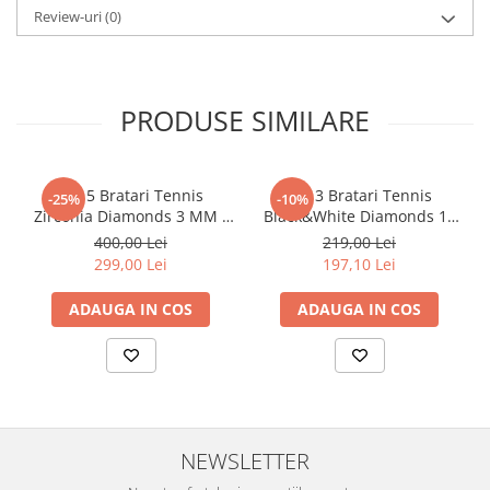
Review-uri
(0)
PRODUSE SIMILARE
Set 5 Bratari Tennis
Set 3 Bratari Tennis
-25%
-10%
Zirconia Diamonds 3 MM /
Black&White Diamonds 19
19.5 CM
CM
400,00 Lei
219,00 Lei
299,00 Lei
197,10 Lei
ADAUGA IN COS
ADAUGA IN COS
NEWSLETTER